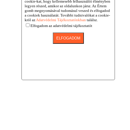
cookie-kat, hogy kellemesebb felhasználói élményben
legyen részed, amikor az oldalunkon jársz. Az Értem
gomb megnyomásával tudomásul veszed és elfogadod
a cookiek használatát. További tudnivalókat a cookie-
król az
Adatvédelmi Tájékoztatónkban
találsz.
Elfogadom az adatvédelmi tájékoztatót
ELFOGADOM