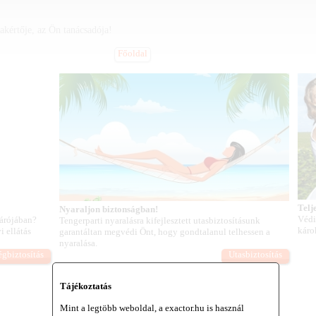
zakértője, az Ön tanácsadója!
Főoldal
Telj
Nyaraljon biztonságban!
Védi
várójában?
Tengerparti nyaralásra kifejlesztett utasbiztosításunk
káro
 ellátás
garantáltan megvédi Önt, hogy gondtalanul telhessen a
nyaralása.
gbiztosítás
Utasbiztosítás
Tájékoztatás
Mint a legtöbb weboldal, a exactor.hu is használ