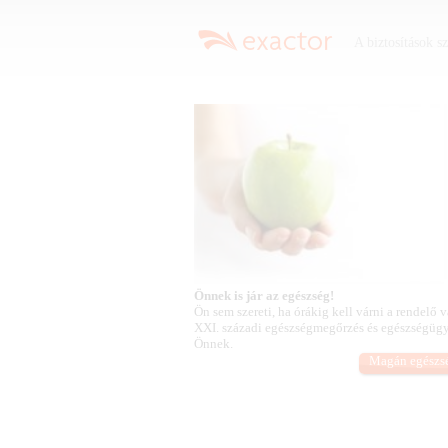
A biztosítások s
Önnek is jár az egészség!
Ön sem szereti, ha órákig kell várni a rendelő 
XXI. századi egészségmegőrzés és egészségügyi
Önnek.
Magán egészsé