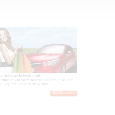
es körű casco kedvező díjon!
 autóját és Önt akármi történjék is! Törés, lopás, elemi
k, üvegtörés - a félelem már a múlté!
Érdekel a casco